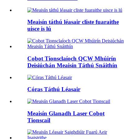
Meaisín táthú léasair cliste fuaraithe
uisce is lú
Cobot Tionsclaíoch QCW Mhúirín
Deisiúchán Meaisín Táthú Snáithín
Córas Táthú Léasair
Meaisín Glanadh Laser Cobot
Tionscail