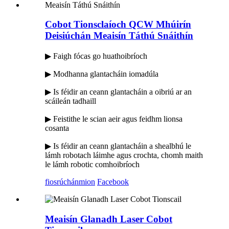
Cobot Tionsclaíoch QCW Mhúirín
Deisiúchán Meaisín Táthú Snáithín
▶ Faigh fócas go huathoibríoch
▶ Modhanna glantacháin iomadúla
▶ Is féidir an ceann glantacháin a oibriú ar an
scáileán tadhaill
▶ Feistithe le scian aeir agus feidhm lionsa
cosanta
▶ Is féidir an ceann glantacháin a shealbhú le
lámh robotach láimhe agus crochta, chomh maith
le lámh robotic comhoibríoch
fiosrúchán
mion
Facebook
Meaisín Glanadh Laser Cobot