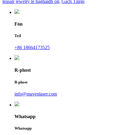
léasair jewelry le haghaidh óir
,
Gach Táirgí
Fón
Teil
+86 18664173525
R-phost
R-phost
info@mavenlaser.com
Whatsapp
Whatsapp