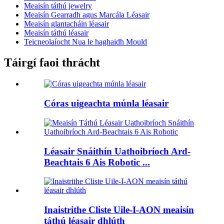
Meaisín táthú jewelry
Meaisín Gearradh agus Marcála Léasair
Meaisín glantacháin léasair
Meaisín táthú léasair
Teicneolaíocht Nua le haghaidh Mould
Táirgí faoi thrácht
Córas uigeachta múnla léasair
Léasair Snáithín Uathoibríoch Ard-
Beachtais 6 Ais Robotic ...
Inaistrithe Cliste Uile-I-AON meaisín
táthú léasair dhlúth