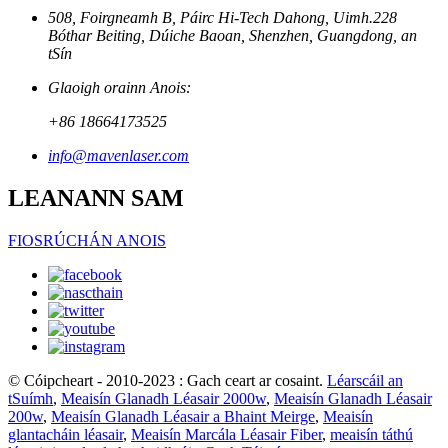
508, Foirgneamh B, Páirc Hi-Tech Dahong, Uimh.228
Bóthar Beiting, Dúiche Baoan, Shenzhen, Guangdong, an
tSín
Glaoigh orainn Anois:
+86 18664173525
info@mavenlaser.com
LEANANN SAM
FIOSRÚCHÁN ANOIS
© Cóipcheart - 2010-2023 : Gach ceart ar cosaint.
Léarscáil an
tSuímh
,
Meaisín Glanadh Léasair 2000w
,
Meaisín Glanadh Léasair
200w
,
Meaisín Glanadh Léasair a Bhaint Meirge
,
Meaisín
glantacháin léasair
,
Meaisín Marcála Léasair Fiber
,
meaisín táthú