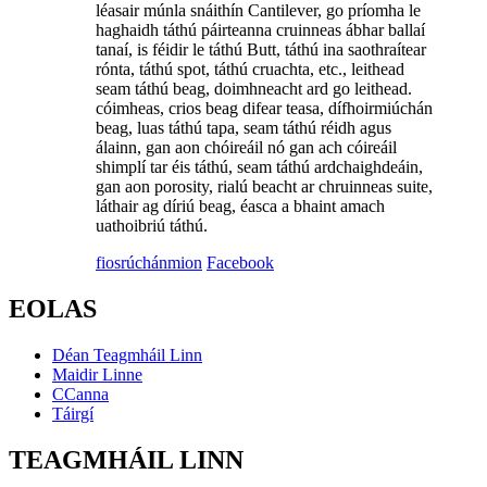
léasair múnla snáithín Cantilever, go príomha le
haghaidh táthú páirteanna cruinneas ábhar ballaí
tanaí, is féidir le táthú Butt, táthú ina saothraítear
rónta, táthú spot, táthú cruachta, etc., leithead
seam táthú beag, doimhneacht ard go leithead.
cóimheas, crios beag difear teasa, dífhoirmiúchán
beag, luas táthú tapa, seam táthú réidh agus
álainn, gan aon chóireáil nó gan ach cóireáil
shimplí tar éis táthú, seam táthú ardchaighdeáin,
gan aon porosity, rialú beacht ar chruinneas suite,
láthair ag díriú beag, éasca a bhaint amach
uathoibriú táthú.
fiosrúchán
mion
Facebook
EOLAS
Déan Teagmháil Linn
Maidir Linne
CCanna
Táirgí
TEAGMHÁIL LINN