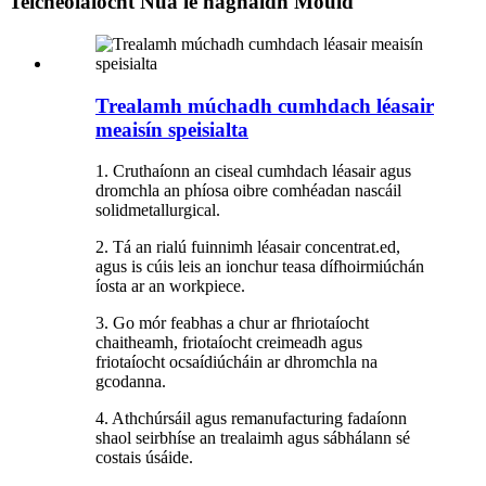
Teicneolaíocht Nua le haghaidh Mould
Trealamh múchadh cumhdach léasair
meaisín speisialta
1. Cruthaíonn an ciseal cumhdach léasair agus
dromchla an phíosa oibre comhéadan nascáil
solidmetallurgical.
2. Tá an rialú fuinnimh léasair concentrat.ed,
agus is cúis leis an ionchur teasa dífhoirmiúchán
íosta ar an workpiece.
3. Go mór feabhas a chur ar fhriotaíocht
chaitheamh, friotaíocht creimeadh agus
friotaíocht ocsaídiúcháin ar dhromchla na
gcodanna.
4. Athchúrsáil agus remanufacturing fadaíonn
shaol seirbhíse an trealaimh agus sábhálann sé
costais úsáide.