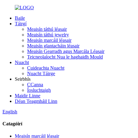
Baile
Táirgí
Meaisín táthú léasair
Meaisín táthú jewelry
Meaisín marcáil léasair
Meaisín glantacháin léasair
Meaisín Gearradh agus Marcála Léasair
Teicneolaíocht Nua le haghaidh Mould
Nuacht
Cuideachta Nuacht
Nuacht Táirge
Seirbhís
CCanna
Íosluchtaigh
Maidir Linne
Déan Teagmháil Linn
English
Catagóirí
Meaisín marcáil léasair