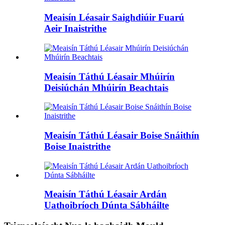
Meaisín Léasair Saighdiúir Fuarú
Aeir Inaistrithe
Meaisín Táthú Léasair Mhúirín
Deisiúchán Mhúirín Beachtais
Meaisín Táthú Léasair Boise Snáithín
Boise Inaistrithe
Meaisín Táthú Léasair Ardán
Uathoibríoch Dúnta Sábháilte