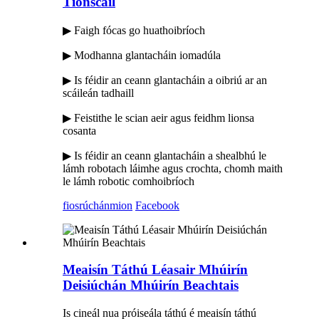
Tionscail
▶ Faigh fócas go huathoibríoch
▶ Modhanna glantacháin iomadúla
▶ Is féidir an ceann glantacháin a oibriú ar an
scáileán tadhaill
▶ Feistithe le scian aeir agus feidhm lionsa
cosanta
▶ Is féidir an ceann glantacháin a shealbhú le
lámh robotach láimhe agus crochta, chomh maith
le lámh robotic comhoibríoch
fiosrúchán
mion
Facebook
Meaisín Táthú Léasair Mhúirín
Deisiúchán Mhúirín Beachtais
Is cineál nua próiseála táthú é meaisín táthú