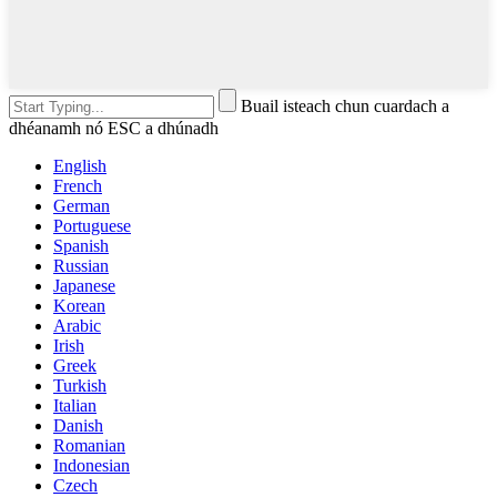
Buail isteach chun cuardach a
dhéanamh nó ESC a dhúnadh
English
French
German
Portuguese
Spanish
Russian
Japanese
Korean
Arabic
Irish
Greek
Turkish
Italian
Danish
Romanian
Indonesian
Czech