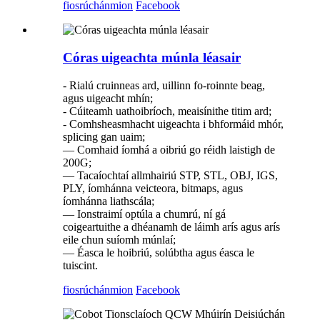
fiosrúchán
mion
Facebook
Córas uigeachta múnla léasair
- Rialú cruinneas ard, uillinn fo-roinnte beag,
agus uigeacht mhín;
- Cúiteamh uathoibríoch, meaisínithe titim ard;
- Comhsheasmhacht uigeachta i bhformáid mhór,
splicing gan uaim;
— Comhaid íomhá a oibriú go réidh laistigh de
200G;
— Tacaíochtaí allmhairiú STP, STL, OBJ, IGS,
PLY, íomhánna veicteora, bitmaps, agus
íomhánna liathscála;
— Ionstraimí optúla a chumrú, ní gá
coigeartuithe a dhéanamh de láimh arís agus arís
eile chun suíomh múnlaí;
— Éasca le hoibriú, solúbtha agus éasca le
tuiscint.
fiosrúchán
mion
Facebook